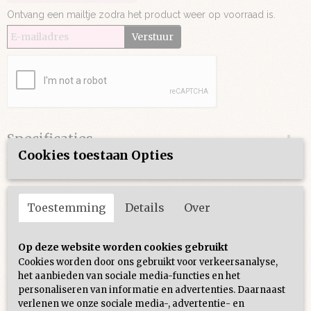
Ontvang een mailtje zodra het product weer op voorraad is.
Verstuur
Specificaties
Cookies toestaan Opties
Productcode
Omschrijving
78-91
Deze jurk is korter en langer te dragen.
Toestemming
Details
Over
perfect voor elke lengte!
Op deze website worden cookies gebruikt
Cookies worden door ons gebruikt voor verkeersanalyse,
het aanbieden van sociale media-functies en het
personaliseren van informatie en advertenties. Daarnaast
Ook interessant
verlenen we onze sociale media-, advertentie- en