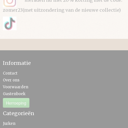
sieraden nu met 20% korting met de code:
zomer23(met uitzondering van de nieuwe collectie)
Informatie
Contact
Over ons
Voorwaarden
Gastenboek
Herroeping
Categorieën
Jurken