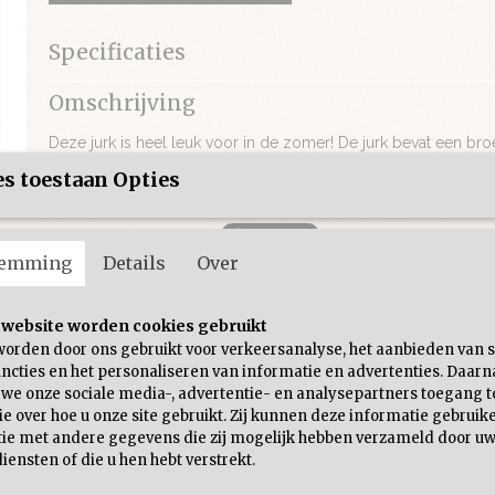
Specificaties
Productcode
210-242
Omschrijving
Deze jurk is heel leuk voor in de zomer! De jurk bevat een bro
stretch.
s toestaan Opties
temming
Details
Over
 website worden cookies gebruikt
worden door ons gebruikt voor verkeersanalyse, het aanbieden van s
ncties en het personaliseren van informatie en advertenties. Daarn
 we onze sociale media-, advertentie- en analysepartners toegang t
e over hoe u onze site gebruikt. Zij kunnen deze informatie gebruik
ie met andere gegevens die zij mogelijk hebben verzameld door uw
iensten of die u hen hebt verstrekt.