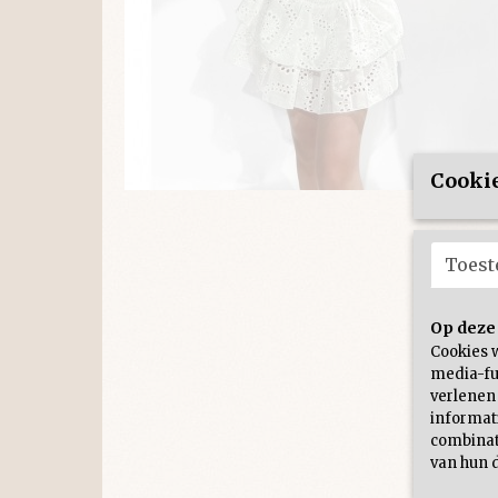
Cookie
Toes
Op deze
Cookies 
media-fu
verlenen
informati
combinat
van hun d