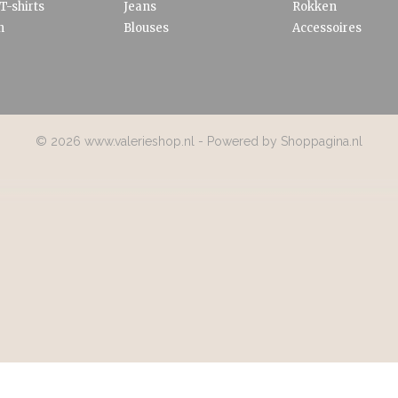
T-shirts
Jeans
Rokken
n
Blouses
Accessoires
© 2026 www.valerieshop.nl - Powered by Shoppagina.nl