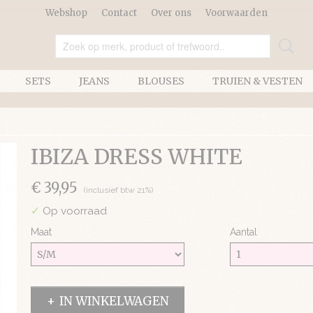
Webshop
Contact
Over ons
Voorwaarden
SETS
JEANS
BLOUSES
TRUIEN & VESTEN
IBIZA DRESS WHITE
€ 39,95
(inclusief btw 21%)
✓
Op voorraad
Maat
Aantal
IN WINKELWAGEN