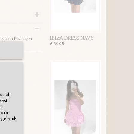
IBIZA DRESS NAVY
ekje en heeft een
€ 39,95
ociale
aast
ot
en in
 gebruik