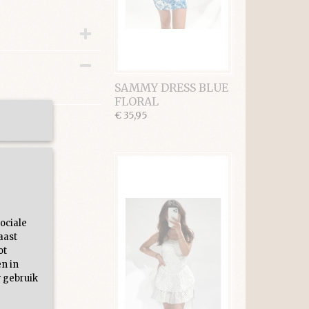
SAMMY DRESS BLUE
FLORAL
€ 35,95
ociale
aast
ot
en in
 gebruik