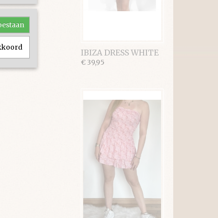
toestaan
akkoord
IBIZA DRESS WHITE
€ 39,95