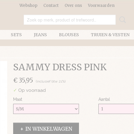
Webshop
Contact
Over ons
Voorwaarden
SETS
JEANS
BLOUSES
TRUIEN & VESTEN
SAMMY DRESS PINK
€ 35,95
(inclusief btw 21%)
✓
Op voorraad
Maat
Aantal
IN WINKELWAGEN