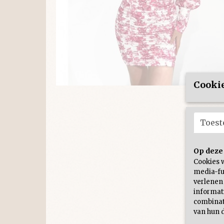
Cookie
Toes
Op deze
Cookies 
media-fu
verlenen
informati
combinat
van hun d