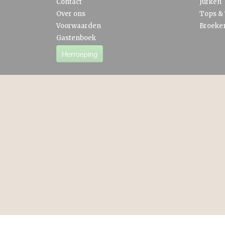
Contact
Jurken
Over ons
Tops & 
Voorwaarden
Broeke
Gastenboek
Herroeping