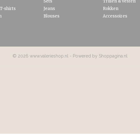
Sets
Truien & vesten
T-shirts
Jeans
Rokken
n
Blouses
Accessoires
© 2026 www.valerieshop.nl - Powered by Shoppagina.nl