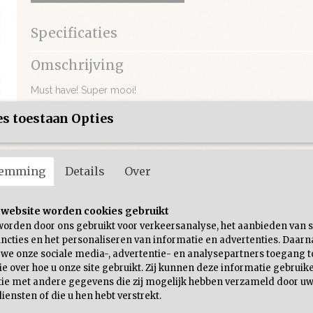
Specificaties
Productcode
207-163
Omschrijving
Must have! Super mooi!
s toestaan Opties
temming
Details
Over
 website worden cookies gebruikt
worden door ons gebruikt voor verkeersanalyse, het aanbieden van s
ncties en het personaliseren van informatie en advertenties. Daarn
 we onze sociale media-, advertentie- en analysepartners toegang t
e over hoe u onze site gebruikt. Zij kunnen deze informatie gebruik
ie met andere gegevens die zij mogelijk hebben verzameld door uw
iensten of die u hen hebt verstrekt.