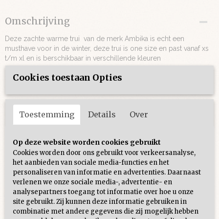
Omschrijving
Deze zachte warme trui van de merk Ambika is echt een
musthave voor in de winter, deze trui is one size en past vanaf xs
t/m xl en is berschikbaar in verschillende kleuren
Cookies toestaan Opties
Toestemming
Details
Over
Ook interessant
Op deze website worden cookies gebruikt
Cookies worden door ons gebruikt voor verkeersanalyse,
het aanbieden van sociale media-functies en het
personaliseren van informatie en advertenties. Daarnaast
verlenen we onze sociale media-, advertentie- en
analysepartners toegang tot informatie over hoe u onze
site gebruikt. Zij kunnen deze informatie gebruiken in
combinatie met andere gegevens die zij mogelijk hebben