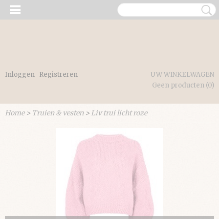
Inloggen
Registreren
UW WINKELWAGEN
Geen producten
(0)
Home
>
Truien & vesten
>
Liv trui licht roze