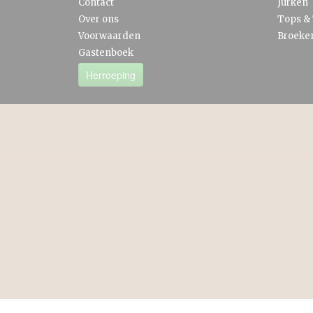
Contact
Jurken
Over ons
Tops & 
Voorwaarden
Broeke
Gastenboek
Herroeping