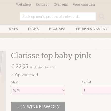
Webshop
Contact
Over ons
Voorwaarden
SETS
JEANS
BLOUSES
TRUIEN & VESTEN
Clarisse top baby pink
€ 22,95
(inclusief btw 21%)
✓
Op voorraad
Maat
Aantal
IN WINKELWAGEN