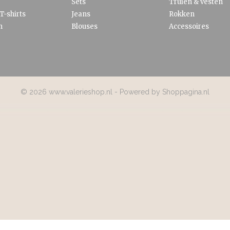
Sets
Truien & vesten
T-shirts
Jeans
Rokken
n
Blouses
Accessoires
© 2026 www.valerieshop.nl - Powered by Shoppagina.nl