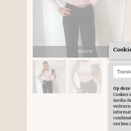
Cookie
NIEUW
Toes
Op deze
Cookies 
media-fu
verlenen
informati
combinat
van hun d