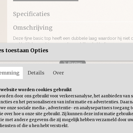
Specificaties
Productcode
246-200
Omschrijving
Deze fijne basic top heeft een dubbele laag waardoor hij niet do
makkelijk te combineren met verschillende kleding
s toestaan Opties
temming
Details
Over
 website worden cookies gebruikt
worden door ons gebruikt voor verkeersanalyse, het aanbieden van s
ncties en het personaliseren van informatie en advertenties. Daarn
 we onze sociale media-, advertentie- en analysepartners toegang t
e over hoe u onze site gebruikt. Zij kunnen deze informatie gebruik
ie met andere gegevens die zij mogelijk hebben verzameld door uw
iensten of die u hen hebt verstrekt.