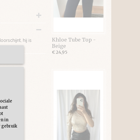
Khloe Tube Top -
orschijnt, hij is
Beige
€ 24,95
ociale
aast
ot
en in
 gebruik