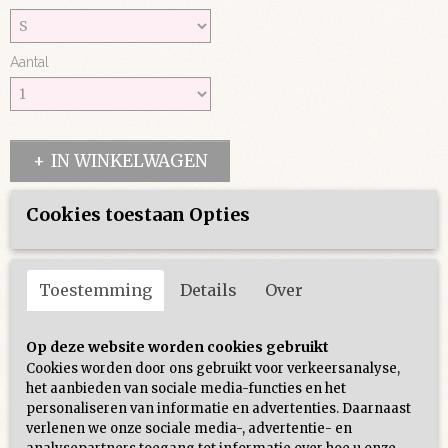
Aantal
IN WINKELWAGEN
Cookies toestaan Opties
Specificaties
Productcode
Omschrijving
216-181
Toestemming
Details
Over
Leuk rokje voor de zomer, het is een skort dus bevat een broekje
Op deze website worden cookies gebruikt
Cookies worden door ons gebruikt voor verkeersanalyse,
het aanbieden van sociale media-functies en het
personaliseren van informatie en advertenties. Daarnaast
Ook interessant
verlenen we onze sociale media-, advertentie- en