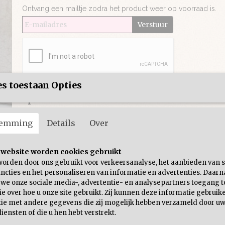
Ontvang een mailtje zodra het product weer op voorraad is.
Verstuur
s toestaan Opties
Specificaties
Productcode
35-16
Omschrijving
temming
Details
Over
Bruto gewicht
0,65 Kg
Super gave broek met leuke rode sterretjes, makkelijk te 
 website worden cookies gebruikt
andere items.
worden door ons gebruikt voor verkeersanalyse, het aanbieden van s
ncties en het personaliseren van informatie en advertenties. Daarn
Samenstelling
100% katoen
 we onze sociale media-, advertentie- en analysepartners toegang t
Model
Ons model is 1.63 en draagt maat s
e over hoe u onze site gebruikt. Zij kunnen deze informatie gebruik
ie met andere gegevens die zij mogelijk hebben verzameld door uw
iensten of die u hen hebt verstrekt.