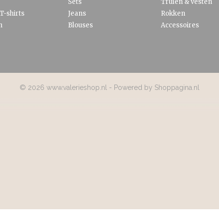
Sets
Truien & vesten
T-shirts
Jeans
Rokken
n
Blouses
Accessoires
© 2026 www.valerieshop.nl - Powered by Shoppagina.nl