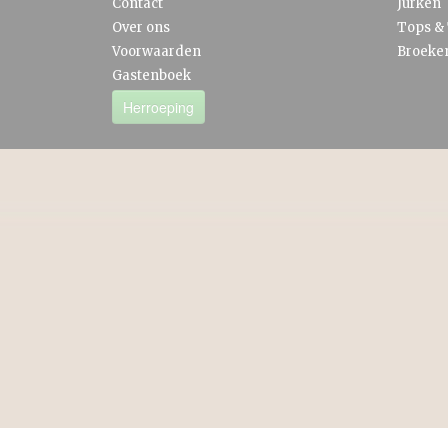
Contact
Jurken
Over ons
Tops & 
Voorwaarden
Broeke
Gastenboek
Herroeping