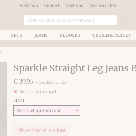
Webshop
Contact
Over ons
Voorwaarden
SETS
JEANS
BLOUSES
TRUIEN & VESTEN
d
Sparkle Straight Leg Jeans 
€ 39,95
(inclusief btw 21%)
✘
Niet op voorraad
MAAT
Uitvoering niet leverbaar