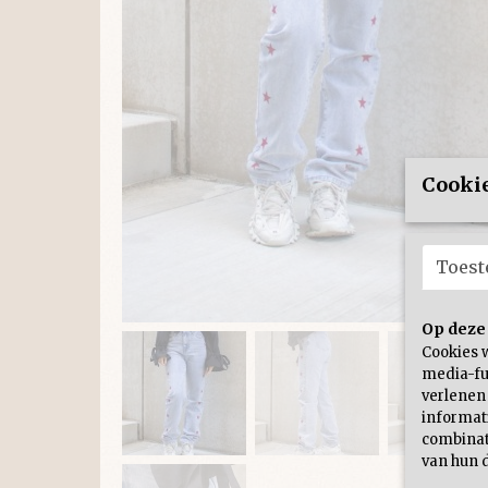
Cookie
Toes
Op deze
Cookies 
media-fu
verlenen
informati
combinat
van hun d