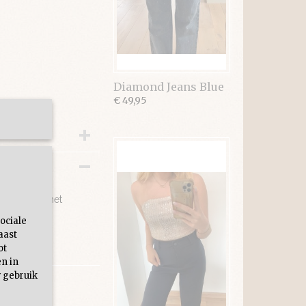
Diamond Jeans Blue
€ 49,95
combineren met
ociale
aast
ot
en in
 gebruik