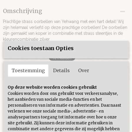
Omschrijving
Prachtige strass oorbellen van Yehwang met een hart detail! Wij
zijn helemaal verliefd op deze prachtige oorbellen! De oorbellen
zijn gemaakt van koper in combinatie met strass steentjes in de
kleurencombinatie zilver
Cookies toestaan Opties
Toestemming
Details
Over
Ook interessant
Op deze website worden cookies gebruikt
Cookies worden door ons gebruikt voor verkeersanalyse,
het aanbieden van sociale media-functies en het
personaliseren van informatie en advertenties. Daarnaast
verlenen we onze sociale media-, advertentie- en
analysepartners toegang tot informatie over hoe u onze
site gebruikt. Zij kunnen deze informatie gebruiken in
combinatie met andere gegevens die zij mogelijk hebben