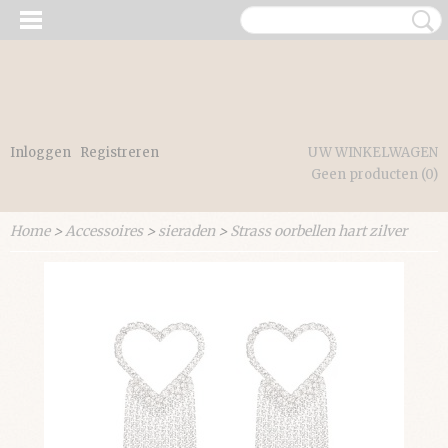
Inloggen
Registreren
UW WINKELWAGEN
Geen producten
(0)
Home
>
Accessoires
>
sieraden
>
Strass oorbellen hart zilver